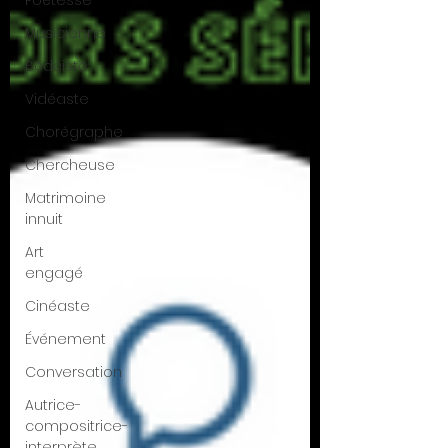
Poétesse
Musicienne
Bédéiste
Vidéaste
Chorégraphe
Chercheuse
Matrimoine
innuit
Art
engagé
Cinéaste
Événement
Conversation
Autrice-
compositrice-
interprète