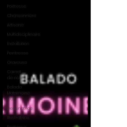
Poétesse
Chansonnière
Artisane
Multidisciplinaire
Installation
Peintresse
Graveuse
Carnet
de notes
Balado
Matrimoine
Oui!
Dessinatrice
Illustratrice