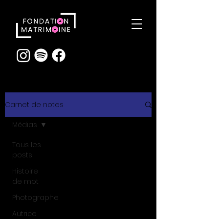
Carnet de notes
Médias
Tous les
posts
Histoire
de mot
Photographe
Autrice