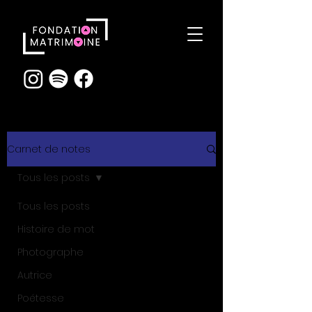
Carnet de notes
Tous les posts
Tous les posts
Histoire de mot
Photographe
Autrice
Poétesse