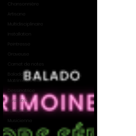
Chansonnière
Artisane
Multidisciplinaire
Installation
Peintresse
Graveuse
Carnet de notes
Balado
Matrimoine Oui!
Dessinatrice
Illustratrice
Poétesse
Musicienne
Bédéiste