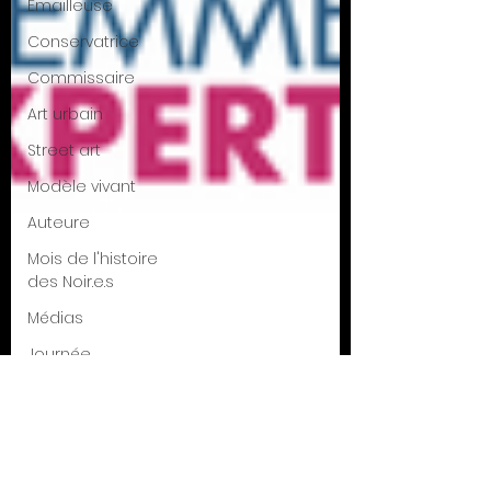
Émailleuse
Conservatrice
Commissaire
Art urbain
Street art
Modèle vivant
Auteure
Mois de l'histoire
des Noir.e.s
Médias
Journée
internationale
des droits d
Galleriste
Rédactrice