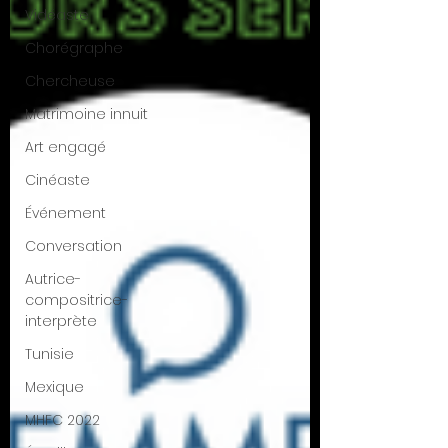
Vidéaste
Chorégraphe
Chercheuse
Matrimoine innuit
Art engagé
Cinéaste
Événement
Conversation
Autrice-
compositrice-
interprète
Tunisie
Mexique
MHFC 2022