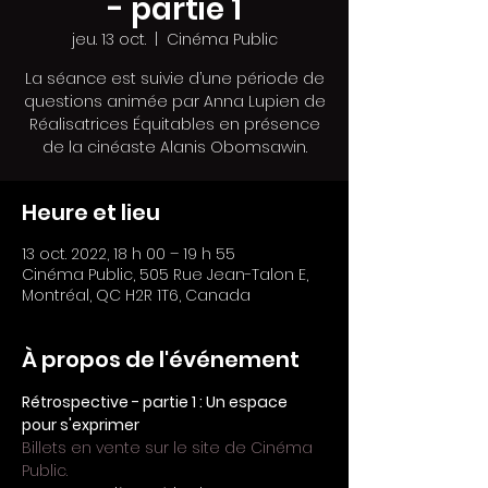
- partie 1
jeu. 13 oct.
  |  
Cinéma Public
La séance est suivie d’une période de
questions animée par Anna Lupien de
Réalisatrices Équitables en présence
de la cinéaste Alanis Obomsawin.
Heure et lieu
13 oct. 2022, 18 h 00 – 19 h 55
Cinéma Public, 505 Rue Jean-Talon E,
Montréal, QC H2R 1T6, Canada
À propos de l'événement
Rétrospective - partie 1 : Un espace 
pour s'exprimer
Billets en vente sur le site de Cinéma 
Public.