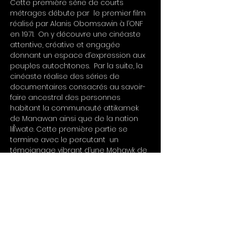
Cette première série de courts 
métrages débute par 
 le premier film 
réalisé par Alanis Obomsawin à l’ONF 
en 1971.  On y découvre une cinéaste 
attentive, créative et engagée 
donnant un espace d’expression aux 
peuples autochtones.  Par la suite, la 
cinéaste réalise des séries de 
documentaires consacrés au savoir-
faire ancestral des personnes 
habitant la communauté attikamek 
de Manawan ainsi que de la nation 
líl̓’wate. Cette première partie se 
termine avec le percutant 
 un 
témoignage vibrant d’une Mohawk de 
Kahnawake arrêtée lors des 
événements d’Oka de 1990 et 
détenue plus longtemps que les 
autres femmes car le Procureur 
général n’acceptait pas son nom 
autochtone à sa comparution. Cette 
série permet d’observer l’évolution 