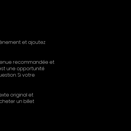
vènement et ajoutez
a tenue recommandée et
'est une opportunité
stion. Si votre
xte original et
cheter un billet