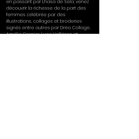
en passant par Lhasa de Sela, venez 
découvrir la richesse de la part des 
femmes célébrée par des 
illustrations, collages et broderies 
signés entre autres par Dréa Collage, 
Amélie Grenier, Luce Vallières et 
Youloune.
INFO PRATIQUE : 
Visite offerte à la demande entre 13 h 
et 17 h 
La dernière visite débutera vers 16 h 15
Entrée libre 
Partager cet événement