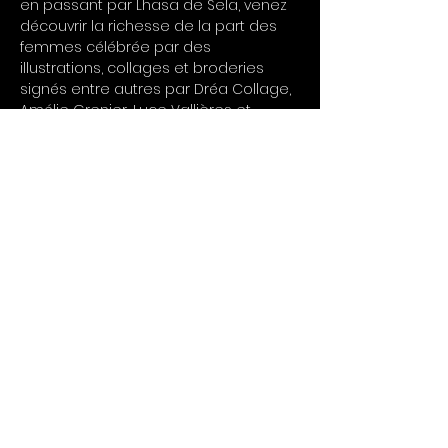
en passant par Lhasa de Sela, venez 
découvrir la richesse de la part des 
femmes célébrée par des 
illustrations, collages et broderies 
signés entre autres par Dréa Collage, 
Amélie Grenier, Luce Vallières et 
Youloune.
INFO PRATIQUE :
Visite offerte à la demande entre 13 h 
et 17 h
La dernière visite débutera vers 16 h 15
Entrée libre
Partager cet événement