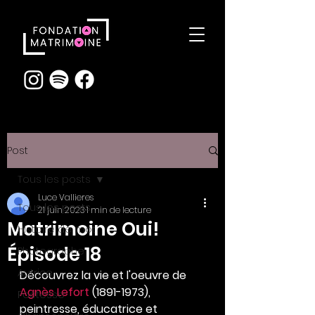
Post
Tous les posts
Luce Vallieres
Tous les posts
21 juin 2023
1 min de lecture
Matrimoine Oui!
Histoire de mot
Épisode 18
Photographe
Autrice
Découvrez la vie et l'oeuvre de 
Agnès Lefort 
(1891-1973), 
Poétesse
peintresse, éducatrice et 