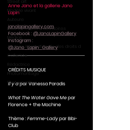
Street art
Anne Jano et la gallerie Jano 
Modèle vivant
Lapin
Auteure
janolapingallery.com
Mois de l'histoire des Noir.e.s
Facebook : 
@JanoLapinGallery
Médias
Instagram : 
Journée internationale des droits d
@Jano_Lapin_Gallery
Galleriste
Rédactrice
CRÉDITS MUSIQUE
Photomontage
Photographes
Il y a
 par Vanessa Paradis
What The Water Gave Me
 par 
Florence + the Machine
Thème : 
Femme-Lady
 par Bibi-
Club