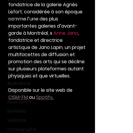
Chansonnière
fondatrice de la galerie Agnès 
Artisane
Lefort, considérée à son époque 
comme l’une des plus 
Multidisciplinaire
importantes galeries d’avant-
Installation
garde à Montréal, x 
Anne Jano
, 
Peintresse
fondatrice et directrice 
Graveuse
artistique de Jano Lapin, un projet 
multifacettes de diffusion et 
Carnet de notes
promotion des arts qui se décline 
Balado Matrimoine Oui!
sur plusieurs plateformes autant 
Dessinatrice
physiques et que virtuelles.
Illustratrice
Disponible sur le site web de 
Poétesse
CISM-FM 
ou 
Spotify
.
Musicienne
Bédéiste
Vidéaste
Chorégraphe