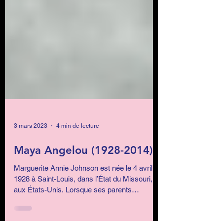
3 mars 2023
4 min de lecture
Maya Angelou (1928-2014)
Marguerite Annie Johnson est née le 4 avril
1928 à Saint-Louis, dans l’État du Missouri,