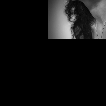
Musicienne
Bédéiste
Art engagé
Cinéaste
Autrice-compositrice-in