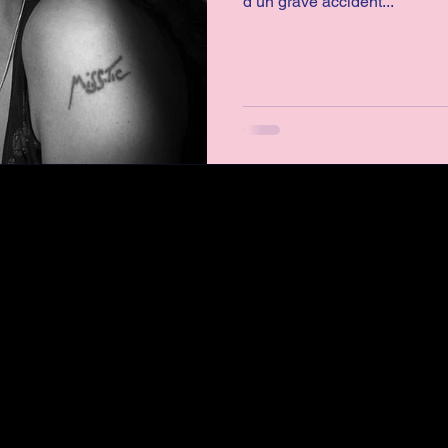
Vidéaste
Chorégraphe
Chercheuse
d’un grave accident...
Événement
Conversation
terprète
Tunisie
Mexique
MHFC 2022