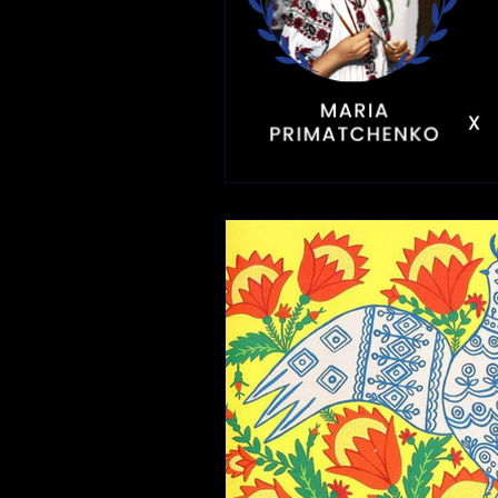
Musicienne
Bédéiste
Art engagé
Cinéaste
Autrice-compositrice-in