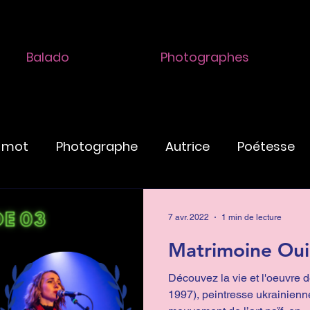
Balado
Photographes
e mot
Photographe
Autrice
Poétesse
naire
Installation
Peintresse
Graveuse
7 avr. 2022
1 min de lecture
Matrimoine Oui
do Matrimoine Oui!
Dessinatrice
Illustratri
Découvez la vie et l'oeuvre 
1997), peintresse ukrainienn