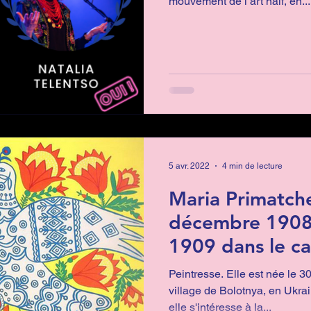
Vidéaste
Chorégraphe
Chercheuse
mouvement de l’art naïf, en...
Événement
Conversation
terprète
Tunisie
Mexique
MHFC 2022
5 avr. 2022
4 min de lecture
Maria Primatch
décembre 1908 
1909 dans le ca
grégorien - 18 
Peintresse. Elle est née le 30 décembre 1908 dans le
village de Bolotnya, en Ukra
elle s'intéresse à la...