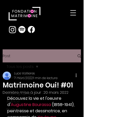
Post
Tous les posts
Luce Vallieres
Tous les posts
7 mars 2022
1 min de lecture
Matrimoine Oui! #01
Histoire de mot
Dernière mise à jour :
20 mars 2022
Photographe
Découvez la vie et l'oeuvre 
Autrice
d'
Augustine Bourassa
 (1858-1941), 
Poétesse
peintresse et dessinatrice, en 