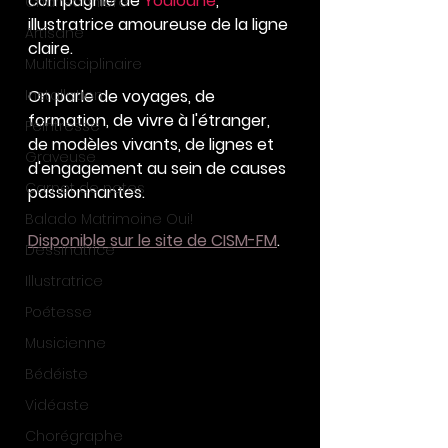
compagnie de 
Youloune
, 
Chansonnière
illustratrice amoureuse de la ligne 
Artisane
claire.
Multidisciplinaire
Installation
On parle de voyages, de 
formation, de vivre à l'étranger, 
Peintresse
de modèles vivants, de lignes et 
Graveuse
d'engagement au sein de causes 
Carnet de notes
passionnantes.
Balado Matrimoine Oui!
Disponible sur le site de CISM-FM
.
Dessinatrice
Illustratrice
Poétesse
Musicienne
Bédéiste
Vidéaste
Chorégraphe