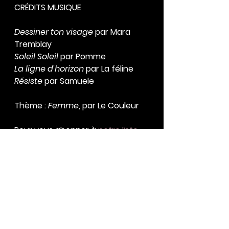
CRÉDITS MUSIQUE
Dessiner ton visage
 par Mara 
Tremblay
Soleil Soleil
 par Pomme
La ligne d'horizon
 par La féline
Résiste 
par Samuele
Thème : 
Femme
, par Le Couleur
Pour vous abonner à 
notre liste 
d'écoute Spotify, c'est ici!
Date de diffusion : 8 mars 2022 - 
CISM-FM 