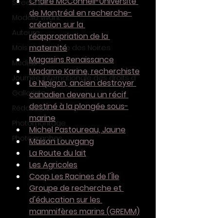
Chaire McConnell-Université 
Street art
de Montréal en recherche-
Modèle vivant
création sur la 
Auteure
réappropriation de la 
maternité
Mois de l'histoire des Noir.e.s
Magasins Renaissance
Médias
Madame Karine, recherchiste
Journée internationale des droits d
Le Nipigon, ancien destroyer 
Galleriste
canadien devenu un récif 
destiné à la plongée sous-
Rédactrice
marine
Photomontage
Michel Pastoureau, Jaune
Photographes
Maison Louvgang
La Route du lait
Les Agricoles
Coop Les Racines de l'Île
Groupe de recherche et 
d'éducation sur les 
mammifères marins (GREMM)