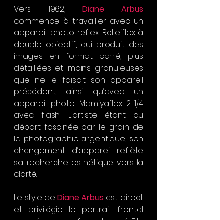
Vers 1962, 
Diane Arbus 
commence à travailler avec un 
appareil photo reflex Rolleiflex à 
double objectif, qui produit des 
images en format carré, plus 
détaillées et moins granuleuses 
que ne le faisait son appareil 
précédent, ainsi qu’avec un 
appareil photo Mamiyaflex 2-1/4 
avec flash. L’artiste étant au 
départ fascinée par le grain de 
la photographie argentique, son 
changement d’appareil reflète 
sa recherche esthétique vers la 
clarté.
Le style de 
Diane Arbus
 est direct 
et privilégie le portrait frontal 