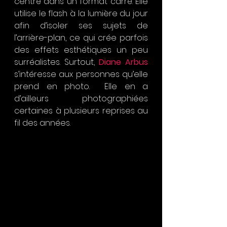
centré dans un format carré. Elle 
utilise le flash à la lumière du jour 
afin d’isoler ses sujets de 
l’arrière-plan, ce qui crée parfois 
des effets esthétiques un peu 
surréalistes. Surtout, 
Diane Arbus
s’intéresse aux personnes qu’elle 
prend en photo.  Elle en a 
d’ailleurs photographiées 
certaines à plusieurs reprises au 
fil des années.