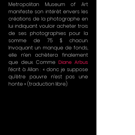
Metropolitan Museum of Art 
manifeste son intérêt envers les 
créations de la photographe en 
lui indiquant vouloir acheter trois 
de ses photographies pour la 
somme de 75 $ chacun. 
Invoquant un manque de fonds, 
elle n’en achètera finalement 
que deux. Comme 
Diane Arbus
l’écrit à Allan : « donc je suppose 
qu’être pauvre n’est pas une 
honte » (traduction libre).