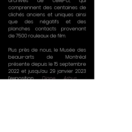
archives de celle-ci, qui 
comprennent des centaines de 
clichés anciens et uniques ainsi 
que des négatifs et des 
planches contacts provenant 
de 7500 rouleaux de film.
Plus près de nous, le Musée des 
beaux-arts de Montréal 
présente depuis le 15 septembre 
2022 et jusqu’au 29 janvier 2023 
l’exposition 
Diane Arbus : 
photographies, 1956-1971
, qui 
réunit quelque 90 photographies 
de l’artiste et comprend une 
épreuve tirée de la collection 
permanente du musée. 