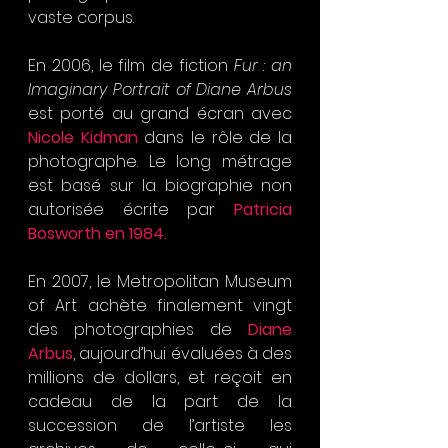
vaste corpus.
En 2006, le film de fiction 
Fur : an 
Imaginary Portrait of Diane Arbus
est porté au grand écran avec 
Nicole Kidman
 dans le rôle de la 
photographe. Le long métrage 
est basé sur la biographie non 
autorisée écrite par 
Patricia 
Bosworth en 1984.
En 2007, le Metropolitan Museum 
of Art achète finalement vingt 
des photographies de 
Diane 
Arbus
, aujourd’hui évaluées à des 
millions de dollars, et reçoit en 
cadeau de la part de la 
succession de l’artiste les 