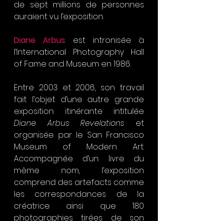
de sept millions de personnes 
auraient vu l’exposition.
Diane Arbus
 est intronisée à 
l’International Photography Hall 
of Fame and Museum en 1986.
Entre 2003 et 2006, son travail 
fait l’objet d’une autre grande 
exposition itinérante intitulée 
Diane Arbus Revelations
 et 
organisée par le San Francisco 
Museum of Modern Art. 
Accompagnée d’un livre du 
même nom, l’exposition 
comprend des artefacts comme 
les correspondances de la 
créatrice ainsi que 180 
photographies tirées de son 