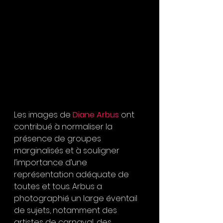
Les images de
 Diane Arbus
 ont 
contribué à normaliser la 
présence de groupes 
marginalisés et à souligner 
l’importance d’une 
représentation adéquate de 
toutes et tous. Arbus a 
photographié un large éventail 
de sujets, notamment des 
artistes de carnaval, des 