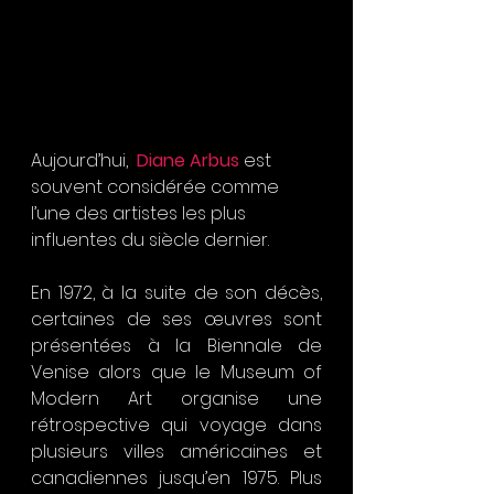
Aujourd’hui,  
Diane Arbus 
est 
souvent considérée comme 
l’une des artistes les plus 
influentes du siècle dernier.  
En 1972, à la suite de son décès, 
certaines de ses œuvres sont 
présentées à la Biennale de 
Venise alors que le Museum of 
Modern Art organise une 
rétrospective qui voyage dans 
plusieurs villes américaines et 
canadiennes jusqu’en 1975. Plus 