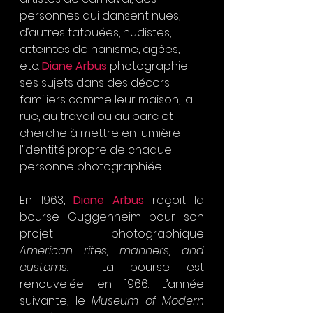
personnes qui dansent nues, 
d’autres tatouées, nudistes, 
atteintes de nanisme, âgées, 
etc. 
Diane Arbus 
photographie 
ses sujets dans des décors 
familiers comme leur maison, la 
rue, au travail ou au parc et 
cherche à mettre en lumière 
l’identité propre de chaque 
personne photographiée.
En 1963, 
Diane Arbus
 reçoit la 
bourse Guggenheim pour son 
projet photographique 
American rites, manners, and 
customs
..  La bourse est 
renouvelée en 1966. L’année 
suivante, le 
Museum of Modern 