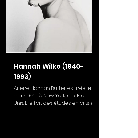
Hannah Wilke (1940-
1993)
Arlene Hannah Butter est née le 7
mars 1940 à New York, aux États-
Unis. Elle fait des études en arts et
sciences de l’éducation à...