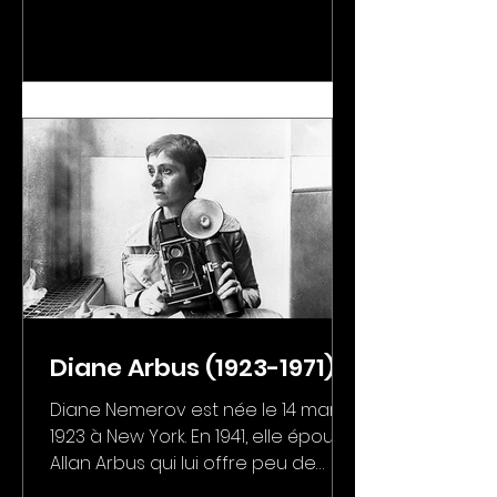
Diane Arbus (1923-1971)
Diane Nemerov est née le 14 mars
1923 à New York. En 1941, elle épouse
Allan Arbus qui lui offre peu de
temps après leur mariage son...