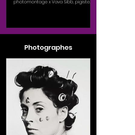
photomontage x Vava Sibb, pigiste
multifonctions, illustratrice et...
Photographes